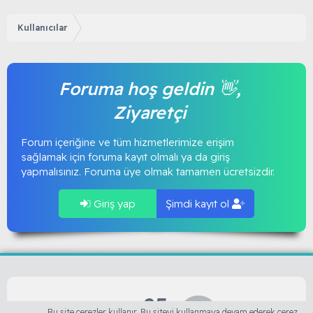
Kullanıcılar
Foruma hoş geldin 👋,
Ziyaretçi
Forum içeriğine ve tüm hizmetlerimize erişim
sağlamak için foruma kayıt olmalı ya da giriş
yapmalısınız. Foruma üye olmak tamamen ücretsizdir.
Giriş yap
Şimdi kayıt ol
25
Bu site çerezler kullanır. Bu siteyi kullanmaya devam ederek çerez