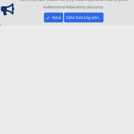
Toplam Konular
kullanımımızı kabul etmiş olursunuz.
Kabul
Daha fazla bilgi edin…
33
Toplam Mesajlar
19
Toplam Kullanıcılar
alli
Son üye