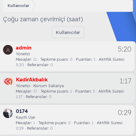
Kullanıcılar
Çoğu zaman çevrimiçi (saat)
Kullanıcılar
admin
5:20
A
Yönetici
Mesajlar
11
Tepkime puanı
0
Puanları
1
Aktiflik Süresi
5:20
Referanslar
0
KadirAkbalık
1:17
Yönetici
·
Konum
Sakarya
Mesajlar
17
Tepkime puanı
1
Puanları
3
Aktiflik Süresi
1:17
Referanslar
0
0174
0:29
Kayıtlı Üye
Mesajlar
1
Tepkime puanı
0
Puanları
1
Aktiflik Süresi
0:29
Referanslar
0