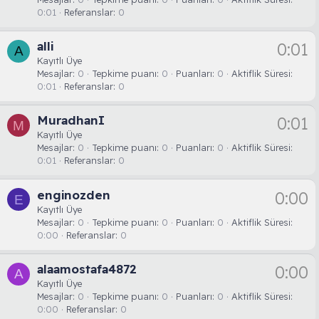
0:01
Referanslar
0
alli
0:01
A
Kayıtlı Üye
Mesajlar
0
Tepkime puanı
0
Puanları
0
Aktiflik Süresi
0:01
Referanslar
0
MuradhanI
0:01
M
Kayıtlı Üye
Mesajlar
0
Tepkime puanı
0
Puanları
0
Aktiflik Süresi
0:01
Referanslar
0
enginozden
0:00
E
Kayıtlı Üye
Mesajlar
0
Tepkime puanı
0
Puanları
0
Aktiflik Süresi
0:00
Referanslar
0
alaamostafa4872
0:00
A
Kayıtlı Üye
Mesajlar
0
Tepkime puanı
0
Puanları
0
Aktiflik Süresi
0:00
Referanslar
0