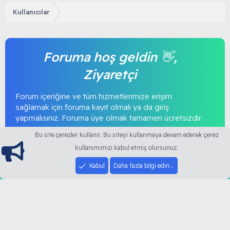
Kullanıcılar
Foruma hoş geldin 👋,
Ziyaretçi
Forum içeriğine ve tüm hizmetlerimize erişim
sağlamak için foruma kayıt olmalı ya da giriş
yapmalısınız. Foruma üye olmak tamamen ücretsizdir.
Bu site çerezler kullanır. Bu siteyi kullanmaya devam ederek çerez
Giriş yap
Şimdi kayıt ol
kullanımımızı kabul etmiş olursunuz.
Kabul
Daha fazla bilgi edin…
25
Toplam Konular