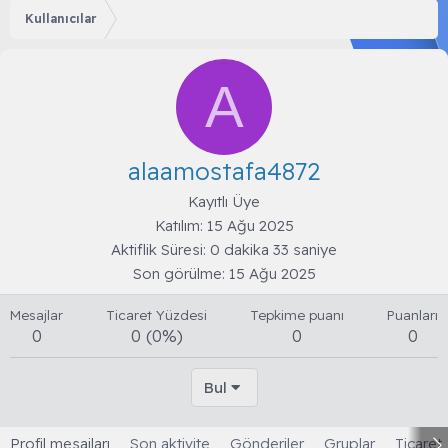
Kullanıcılar
A
alaamostafa4872
Kayıtlı Üye
Katılım
15 Ağu 2025
Aktiflik Süresi
0 dakika 33 saniye
Son görülme
15 Ağu 2025
Mesajlar
Ticaret Yüzdesi
Tepkime puanı
Puanları
0
0 (0%)
0
0
Bul
Profil mesajları
Son aktivite
Gönderiler
Gruplar
Ticaret