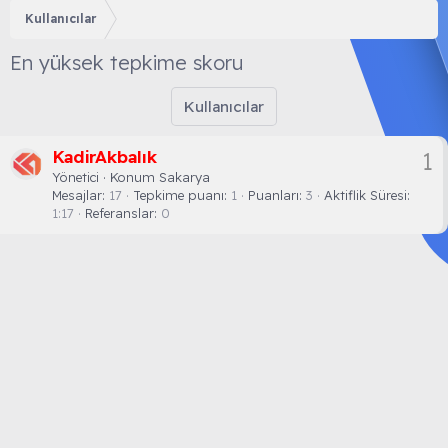
Kullanıcılar
En yüksek tepkime skoru
Kullanıcılar
KadirAkbalık
1
Yönetici
·
Konum
Sakarya
Mesajlar
17
Tepkime puanı
1
Puanları
3
Aktiflik Süresi
1:17
Referanslar
0