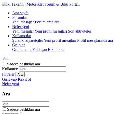
Ana sayfa
Forumlar
Yeni mesajlar
Forumlarda ara
Neler yeni
Yeni mesajlar
Yeni profil mesajları
Son aktiviteler
Kullanıcılar
Şu anki ziyaretçiler
Yeni profil mesajları
Profil mesajlarında ara
Gruplar
Grupları ara
Yaklaşan Etkinlikler
Sadece başlıkları ara
Kullanıcı:
Filtreler
Ara
Giriş yap
Kayıt ol
Neler yeni
Ara
Sadece başlıkları ara