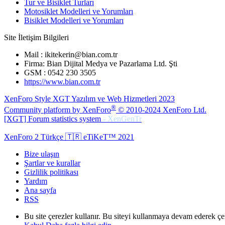
Tur ve Bisiklet Turları
Motosiklet Modelleri ve Yorumları
Bisiklet Modelleri ve Yorumları
Site İletişim Bilgileri
Mail : ikitekerin@bian.com.tr
Firma: Bian Dijital Medya ve Pazarlama Ltd. Şti
GSM : 0542 230 3505
https://www.bian.com.tr
XenForo Style XGT Yazılım ve Web Hizmetleri 2023
®
Community platform by XenForo
© 2010-2024 XenForo Ltd.
[XGT] Forum statistics system
- XenGenTr
XenForo 2 Türkçe 🇹🇷 eTiKeT™ 2021
Bize ulaşın
Şartlar ve kurallar
Gizlilik politikası
Yardım
Ana sayfa
RSS
Bu site çerezler kullanır. Bu siteyi kullanmaya devam ederek ç