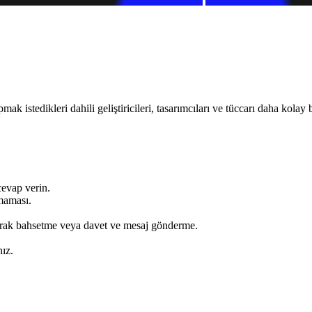
k istedikleri dahili geliştiricileri, tasarımcıları ve tüccarı daha kolay
cevap verin.
aması.
larak bahsetme veya davet ve mesaj gönderme.
nız.