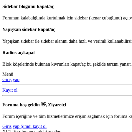
Sidebar blogunu kapat/aç
Forumun kalabalığında kurtulmak için sidebar (kenar çubuğunu) açıp/ka
Yapışkan sidebar kapat/aç
Yapışkan sidebar ile sidebar alanını daha hızlı ve verimli kullanabilirsi
Radius aç/kapat
Blok köşelerinde bulunan kıvrımları kapat/aç bu şekilde tarzını yansıt.
Menü
Giriş yap
Kayıt ol
Foruma hoş geldin 👋, Ziyaretçi
Forum içeriğine ve tüm hizmetlerimize erişim sağlamak için foruma ka
Giriş yap
Şimdi kayıt ol
XGT Yazılım ve web hizmetleri