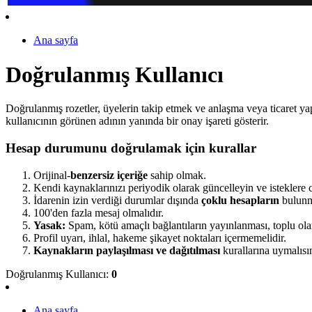
Ana sayfa
Doğrulanmış Kullanıcı
Doğrulanmış rozetler, üyelerin takip etmek ve anlaşma veya ticaret yapma
kullanıcının görünen adının yanında bir onay işareti gösterir.
Hesap durumunu doğrulamak için kurallar
Orijinal-
benzersiz içeriğe
sahip olmak.
Kendi kaynaklarınızı periyodik olarak güncelleyin ve isteklere 
İdarenin izin verdiği durumlar dışında
çoklu hesapların
bulunm
100'den fazla mesaj olmalıdır.
Yasak:
Spam, kötü amaçlı bağlantıların yayınlanması, toplu o
Profil uyarı, ihlal, hakeme şikayet noktaları içermemelidir.
Kaynakların paylaşılması ve dağıtılması
kurallarına uymalısı
Doğrulanmış Kullanıcı:
0
Ana sayfa