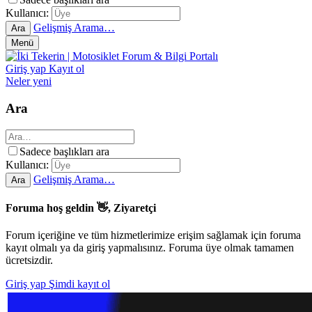
Kullanıcı:
Gelişmiş Arama…
Ara
Menü
Giriş yap
Kayıt ol
Neler yeni
Ara
Sadece başlıkları ara
Kullanıcı:
Gelişmiş Arama…
Ara
Foruma hoş geldin 👋, Ziyaretçi
Forum içeriğine ve tüm hizmetlerimize erişim sağlamak için foruma
kayıt olmalı ya da giriş yapmalısınız. Foruma üye olmak tamamen
ücretsizdir.
Giriş yap
Şimdi kayıt ol