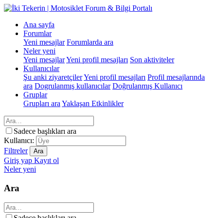
Ana sayfa
Forumlar
Yeni mesajlar
Forumlarda ara
Neler yeni
Yeni mesajlar
Yeni profil mesajları
Son aktiviteler
Kullanıcılar
Şu anki ziyaretçiler
Yeni profil mesajları
Profil mesajlarında
ara
Dogrulanmış kullanıcılar
Doğrulanmış Kullanıcı
Gruplar
Grupları ara
Yaklaşan Etkinlikler
Sadece başlıkları ara
Kullanıcı:
Filtreler
Ara
Giriş yap
Kayıt ol
Neler yeni
Ara
Sadece başlıkları ara