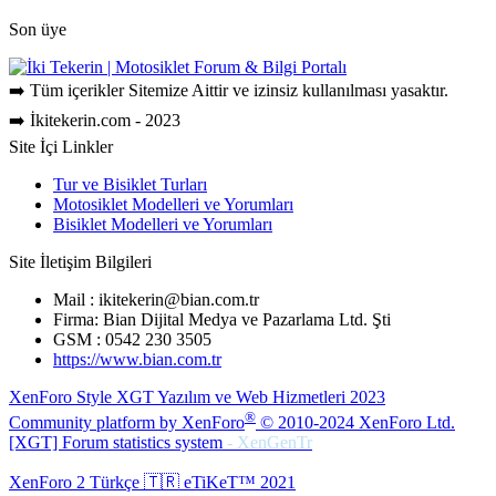
Son üye
➡️ Tüm içerikler Sitemize Aittir ve izinsiz kullanılması yasaktır.
➡️ İkitekerin.com - 2023
Site İçi Linkler
Tur ve Bisiklet Turları
Motosiklet Modelleri ve Yorumları
Bisiklet Modelleri ve Yorumları
Site İletişim Bilgileri
Mail : ikitekerin@bian.com.tr
Firma: Bian Dijital Medya ve Pazarlama Ltd. Şti
GSM : 0542 230 3505
https://www.bian.com.tr
XenForo Style XGT Yazılım ve Web Hizmetleri 2023
®
Community platform by XenForo
© 2010-2024 XenForo Ltd.
[XGT] Forum statistics system
- XenGenTr
XenForo 2 Türkçe 🇹🇷 eTiKeT™ 2021