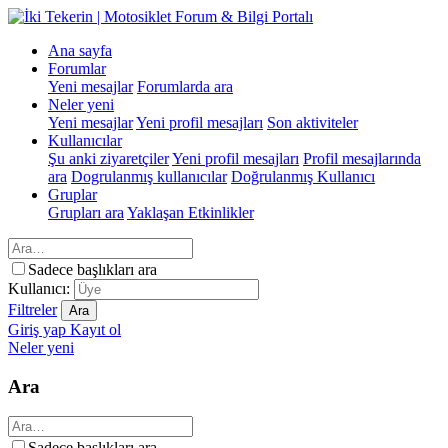
Ana sayfa
Forumlar
Yeni mesajlar
Forumlarda ara
Neler yeni
Yeni mesajlar
Yeni profil mesajları
Son aktiviteler
Kullanıcılar
Şu anki ziyaretçiler
Yeni profil mesajları
Profil mesajlarında
ara
Dogrulanmış kullanıcılar
Doğrulanmış Kullanıcı
Gruplar
Grupları ara
Yaklaşan Etkinlikler
Sadece başlıkları ara
Kullanıcı:
Filtreler
Ara
Giriş yap
Kayıt ol
Neler yeni
Ara
Sadece başlıkları ara