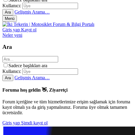
Kullanıcı:
Gelişmiş Arama…
Ara
Menü
Giriş yap
Kayıt ol
Neler yeni
Ara
Sadece başlıkları ara
Kullanıcı:
Gelişmiş Arama…
Ara
Foruma hoş geldin 👋, Ziyaretçi
Forum içeriğine ve tüm hizmetlerimize erişim sağlamak için foruma
kayıt olmalı ya da giriş yapmalısınız. Foruma üye olmak tamamen
ücretsizdir.
Giriş yap
Şimdi kayıt ol